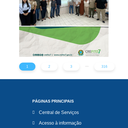
PARA TODO O
ESTADO
...
1
2
3
316
PÁGINAS PRINCIPAIS
Central de Serviços
Acesso à informação