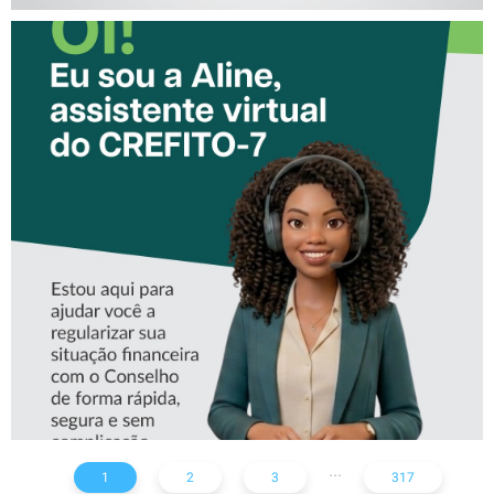
CONHEÇA A ‘ALINE’,
ASSISTENTE VIRTUAL DO
CREFITO-7
...
1
2
3
317