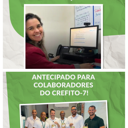
SELECIONADA EM
RENOMADO PROGRAMA
INTERNACIONAL DE
LIDERANÇAS
DIA DOS PAIS É
ANTECIPADO PARA
COLABORADORES DO