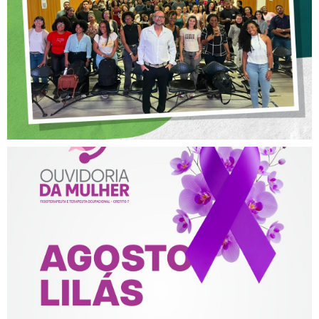
POSTURA PROFISSIONAL
NA FISIOTERAPIA
AGOSTO LILÁS – ACOLHER,
PROTEGER E COMBATER A
VIOLÊNCIA CONTRA A
MULHER