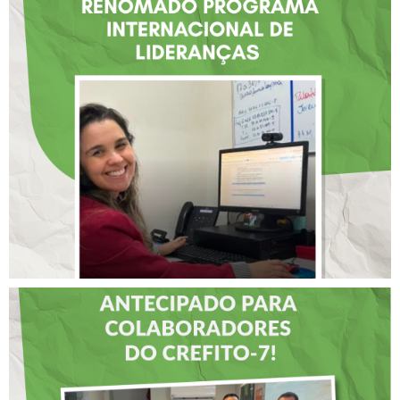
FISIOTERAPEUTA COM
ATUAÇÃO NA BAHIA É
SELECIONADA EM
RENOMADO PROGRAMA
INTERNACIONAL DE
LIDERANÇAS
DIA DOS PAIS É