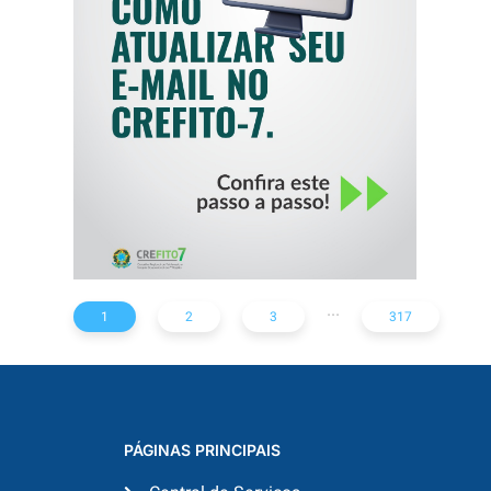
COMO ATUALIZAR
SEU E-MAIL NO
CREFITO-7
...
1
2
3
317
PÁGINAS PRINCIPAIS