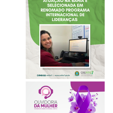
FISIOTERAPEUTA
COM ATUAÇÃO NA
BAHIA É
SELECIONADA EM
RENOMADO
PROGRAMA
INTERNACIONAL
DE LIDERANÇAS
AGOSTO LILÁS –
ACOLHER,