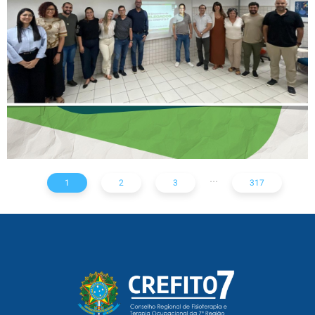
AÇÕES PARA TODO O
ESTADO
...
1
2
3
317