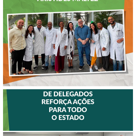
CREFITO-7 LEVA EDUCAÇÃO
CONTINUADA AOS
FISIOTERAPEUTAS DAS UTIs
DO HOSPITAL ARISTIDES
MALTEZ
II ENCONTRO DE
DELEGADOS REFORÇA