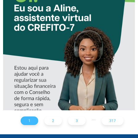
CONHEÇA A ‘ALINE’,
ASSISTENTE VIRTUAL DO
CREFITO-7
...
1
2
3
317