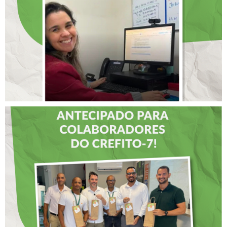
INTERNACIONAL DE
LIDERANÇAS
DIA DOS PAIS É
ANTECIPADO PARA
COLABORADORES DO
CREFITO-7