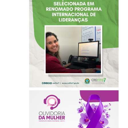
COM ATUAÇÃO NA
BAHIA É
SELECIONADA EM
RENOMADO
PROGRAMA
INTERNACIONAL
DE LIDERANÇAS
AGOSTO LILÁS –
ACOLHER,