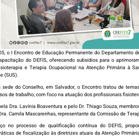
/05, o I Encontro de Educação Permanente do Departamento d
apacitação do DEFIS, oferecendo subsídios para o aprimoram
isioterapia e Terapia Ocupacional na Atenção Primária à Sa
e (SUS).
a sede do Conselho, em Salvador, o Encontro tratou de tema
ssos de trabalho, com foco na atuação dos profissionais fisiot
ela Dra. Lavínia Boaventura e pelo Dr. Thiago Souza, membro
 Dra. Camila Mascarenhas, representante da Comissão de Tera
nço no processo de qualificação contínua do DEFIS, prop
ráticas de fiscalização às diretrizes atuais da Atenção Primári