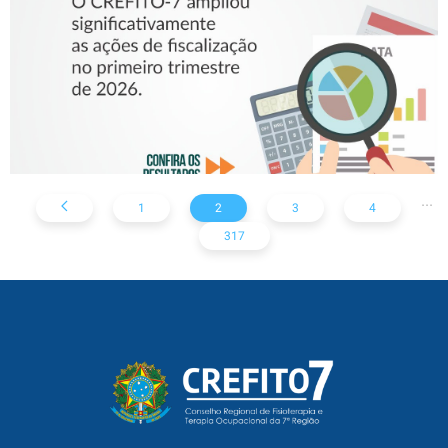
7
...
1
2
3
4
317