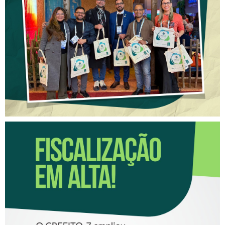
DIÁLOGO COM GESTORES
DE SAÚDE DURANTE O
CONGRESSO DO CONASEMS
FISCALIZAÇÃO EM ALTA!
CRESCE O NÚMERO DE
FISCALIZAÇÕES
REALIZADAS PELO CREFITO-