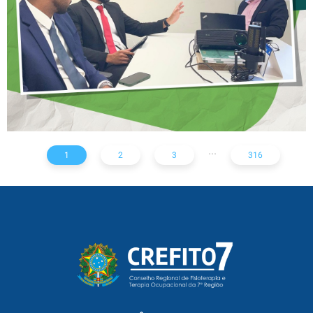
RADIOLÓGICOS
...
1
2
3
316