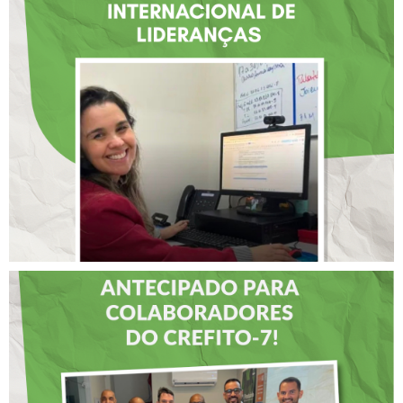
FISIOTERAPEUTA COM
ATUAÇÃO NA BAHIA É
SELECIONADA EM
RENOMADO PROGRAMA
INTERNACIONAL DE
LIDERANÇAS
DIA DOS PAIS É