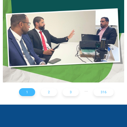
CREFITO-7 E CRTR-08
INICIAM ELABORAÇÃO DE
NOTA TÉCNICA SOBRE
SOLICITAÇÃO DE EXAMES
RADIOLÓGICOS
...
1
2
3
316