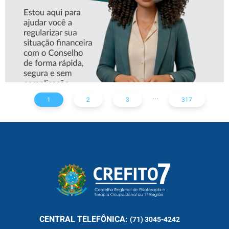
...
1
2
3
317
CENTRAL
TELEFÔNICA:
(71) 3045-4242