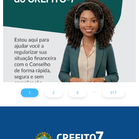
CONHEÇA A ‘ALINE’,
ASSISTENTE VIRTUAL DO
CREFITO-7
...
1
2
3
317