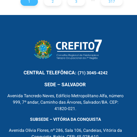
1
2
3
317
CENTRAL
TELEFÔNICA:
(71) 3045-4242
SEDE – SALVADOR
Avenida Tancredo Neves, Edifício Metropolitano Alfa, número
999, 7º andar, Caminho das Árvores, Salvador/BA. CEP:
41820-021.
SUBSEDE – VITÓRIA DA CONQUISTA
Avenida Olívia Flores, nº 286, Sala 106, Candeias, Vitória da
Conquista, Bahia. CEP: 45.028-610.