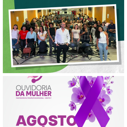
CREFITO-7 PARTICIPA DE
OFICINA SOBRE ÉTICA E
POSTURA PROFISSIONAL
NA FISIOTERAPIA
AGOSTO LILÁS – ACOLHER,
PROTEGER E COMBATER A
VIOLÊNCIA CONTRA A