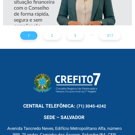
...
1
2
3
317
CENTRAL
TELEFÔNICA:
(71) 3045-4242
SEDE – SALVADOR
Avenida Tancredo Neves, Edifício Metropolitano Alfa, número
999, 7º andar, Caminho das Árvores, Salvador/BA. CEP: