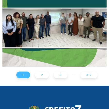
II ENCONTRO DE
DELEGADOS REFORÇA
AÇÕES PARA TODO O
ESTADO
...
1
2
3
317