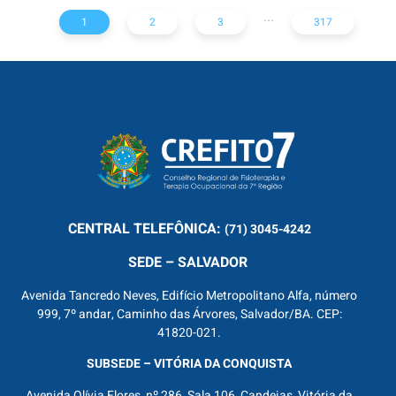
...
1
2
3
317
CENTRAL
TELEFÔNICA:
(71) 3045-4242
SEDE – SALVADOR
Avenida Tancredo Neves, Edifício Metropolitano Alfa, número
999, 7º andar, Caminho das Árvores, Salvador/BA. CEP:
41820-021.
SUBSEDE – VITÓRIA DA CONQUISTA
Avenida Olívia Flores, nº 286, Sala 106, Candeias, Vitória da