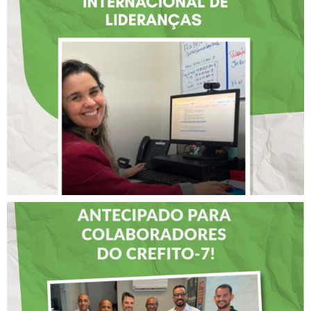
ATUAÇÃO NA BAHIA É
SELECIONADA EM
RENOMADO PROGRAMA
INTERNACIONAL DE
LIDERANÇAS
DIA DOS PAIS É
ANTECIPADO PARA