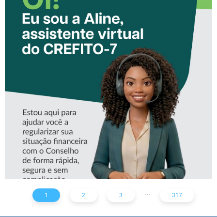
CONHEÇA A ‘ALINE’,
ASSISTENTE VIRTUAL DO
CREFITO-7
...
1
2
3
317