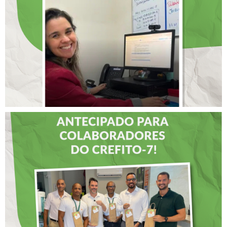
RENOMADO PROGRAMA
INTERNACIONAL DE
LIDERANÇAS
DIA DOS PAIS É
ANTECIPADO PARA
COLABORADORES DO
CREFITO-7