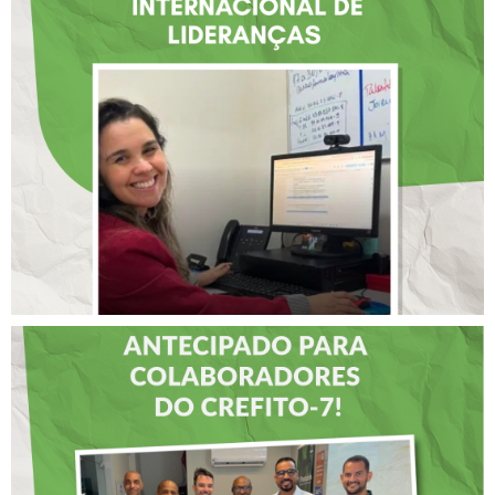
FISIOTERAPEUTA COM
ATUAÇÃO NA BAHIA É
SELECIONADA EM
RENOMADO PROGRAMA
INTERNACIONAL DE
LIDERANÇAS
DIA DOS PAIS É
ANTECIPADO PARA