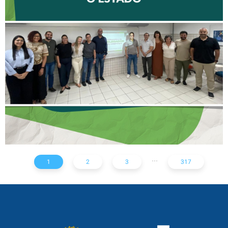
II ENCONTRO DE
DELEGADOS REFORÇA
AÇÕES PARA TODO O
ESTADO
...
1
2
3
317