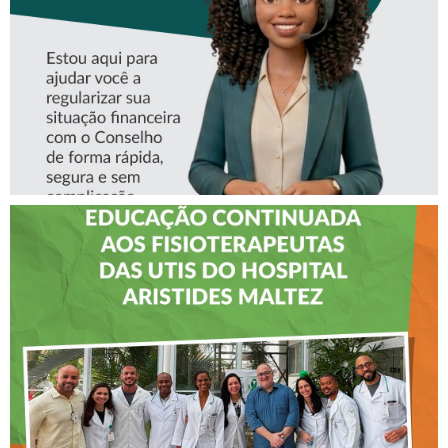
CREFITO-7
CREFITO-7 LEVA EDUCAÇÃO
CONTINUADA AOS
FISIOTERAPEUTAS DAS UTIs
DO HOSPITAL ARISTIDES
MALTEZ