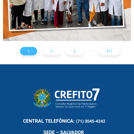
...
1
2
3
317
CENTRAL
TELEFÔNICA:
(71) 3045-4242
SEDE – SALVADOR