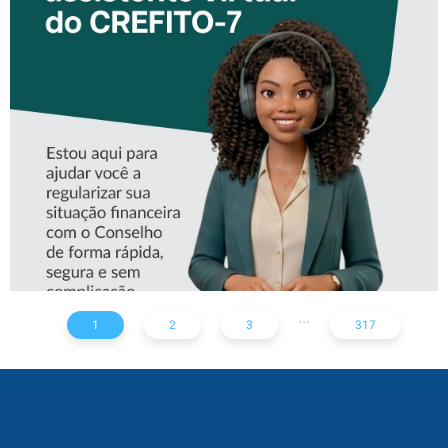
CONHEÇA A ‘ALINE’,
ASSISTENTE VIRTUAL DO
CREFITO-7
...
1
2
3
317