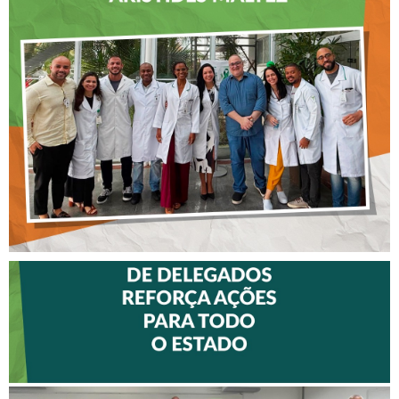
CREFITO-7 LEVA EDUCAÇÃO
CONTINUADA AOS
FISIOTERAPEUTAS DAS UTIs
DO HOSPITAL ARISTIDES
MALTEZ
II ENCONTRO DE
DELEGADOS REFORÇA