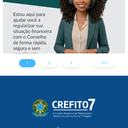
...
1
2
3
317