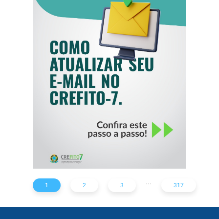
COMO ATUALIZAR
SEU E-MAIL NO
CREFITO-7
...
1
2
3
317