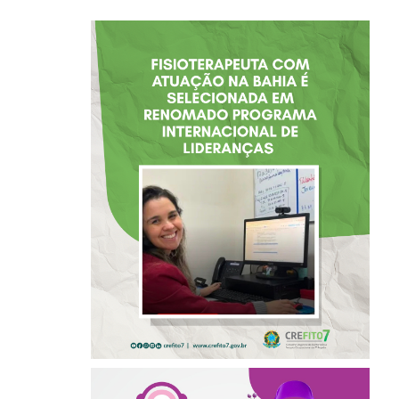
FISIOTERAPEUTA
COM ATUAÇÃO NA
BAHIA É
SELECIONADA EM
RENOMADO
PROGRAMA
INTERNACIONAL
DE LIDERANÇAS