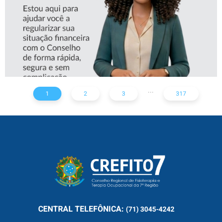
...
1
2
3
317
CENTRAL
TELEFÔNICA:
(71) 3045-4242