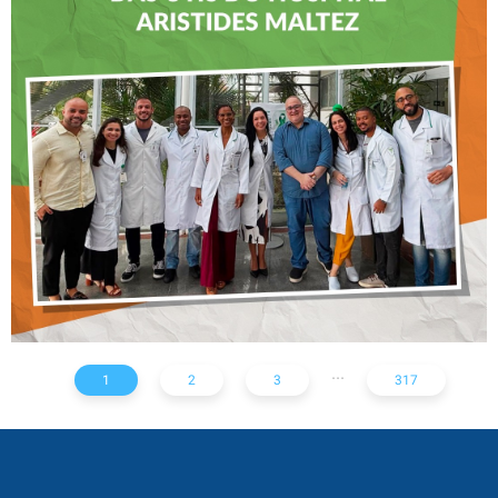
CREFITO-7 LEVA EDUCAÇÃO
CONTINUADA AOS
FISIOTERAPEUTAS DAS UTIs
DO HOSPITAL ARISTIDES
MALTEZ
...
1
2
3
317