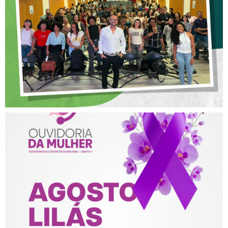
POSTURA PROFISSIONAL
NA FISIOTERAPIA
AGOSTO LILÁS – ACOLHER,
PROTEGER E COMBATER A
VIOLÊNCIA CONTRA A
MULHER