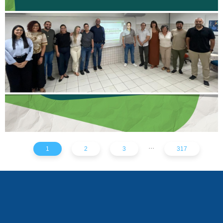
II ENCONTRO DE
DELEGADOS REFORÇA
AÇÕES PARA TODO O
ESTADO
...
1
2
3
317