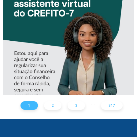
CONHEÇA A ‘ALINE’,
ASSISTENTE VIRTUAL DO
CREFITO-7
...
1
2
3
317