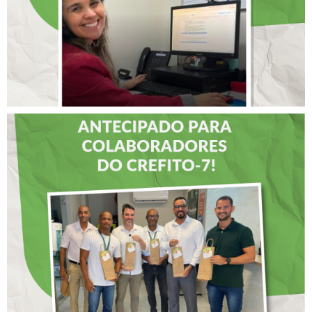
LIDERANÇAS
DIA DOS PAIS É
ANTECIPADO PARA
COLABORADORES DO
CREFITO-7