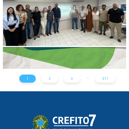
DELEGADOS REFORÇA
AÇÕES PARA TODO O
ESTADO
...
1
2
3
317