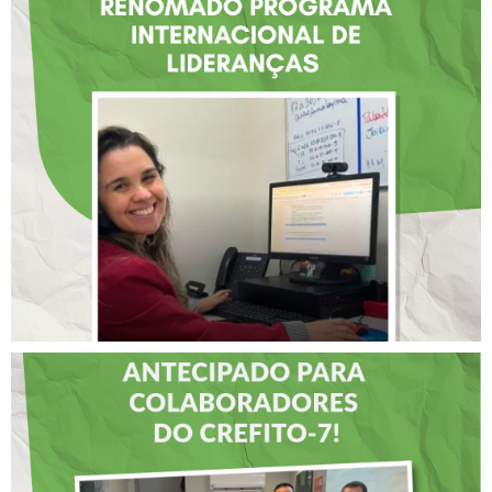
FISIOTERAPEUTA COM
ATUAÇÃO NA BAHIA É
SELECIONADA EM
RENOMADO PROGRAMA
INTERNACIONAL DE
LIDERANÇAS
DIA DOS PAIS É