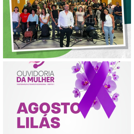
POSTURA PROFISSIONAL
NA FISIOTERAPIA
AGOSTO LILÁS – ACOLHER,
PROTEGER E COMBATER A
VIOLÊNCIA CONTRA A
MULHER