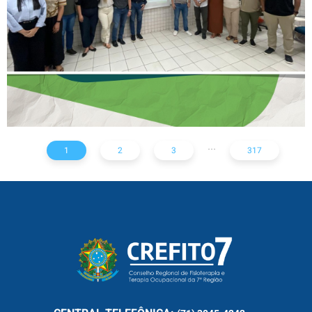
ESTADO
...
1
2
3
317