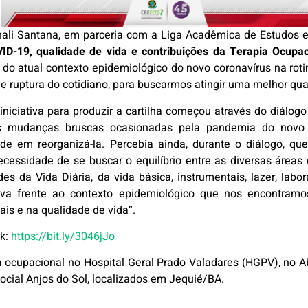
hali Santana, em parceria com a Liga Acadêmica de Estudos 
D-19, qualidade de vida e contribuições da Terapia Ocupac
s do atual contexto epidemiológico do novo coronavírus na ro
de ruptura do cotidiano, para buscarmos atingir uma melhor qua
 iniciativa para produzir a cartilha começou através do diálo
s mudanças bruscas ocasionadas pela pandemia do novo co
ade em reorganizá-la. Percebia ainda, durante o diálogo, 
necessidade de se buscar o equilíbrio entre as diversas ár
s da Vida Diária, da vida básica, instrumentais, lazer, labora
tiva frente ao contexto epidemiológico que nos encontram
s e na qualidade de vida”.
nk:
https://bit.ly/3046jJo
ta ocupacional no Hospital Geral Prado Valadares (HGPV), no 
 Social Anjos do Sol, localizados em Jequié/BA.