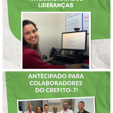
ATUAÇÃO NA BAHIA É
SELECIONADA EM
RENOMADO PROGRAMA
INTERNACIONAL DE
LIDERANÇAS
DIA DOS PAIS É
ANTECIPADO PARA