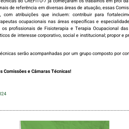
cnicas do CREFITO-7 já começaram os trabalhos em prol da F
onais de referência em diversas áreas de atuação, essas Co
, com atribuições que incluem: contribuir para fortaleci
terapeutas ocupacionais nas áreas específicas e especialidad
s profissionais de Fisioterapia e Terapia Ocupacional das 
íticos de interesse corporativo, social e institucional; propor e 
cnicas serão acompanhadas por um grupo composto por consel
das Comissões e Câmaras Técnicas!
024