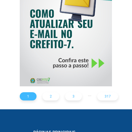
COMO ATUALIZAR
SEU E-MAIL NO
CREFITO-7
...
1
2
3
317