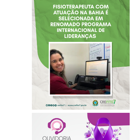
FISIOTERAPEUTA
COM ATUAÇÃO NA
BAHIA É
SELECIONADA EM
RENOMADO
PROGRAMA
INTERNACIONAL
DE LIDERANÇAS
AGOSTO LILÁS –