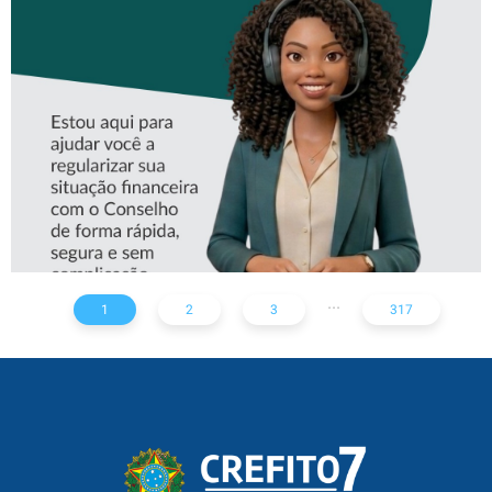
CONHEÇA A ‘ALINE’,
ASSISTENTE VIRTUAL DO
CREFITO-7
...
1
2
3
317