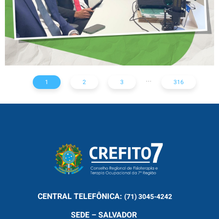
...
1
2
3
316
CENTRAL
TELEFÔNICA:
(71) 3045-4242
SEDE – SALVADOR