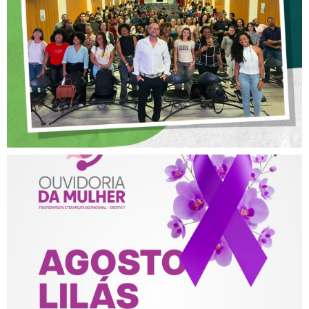
POSTURA PROFISSIONAL
NA FISIOTERAPIA
AGOSTO LILÁS – ACOLHER,
PROTEGER E COMBATER A
VIOLÊNCIA CONTRA A
MULHER