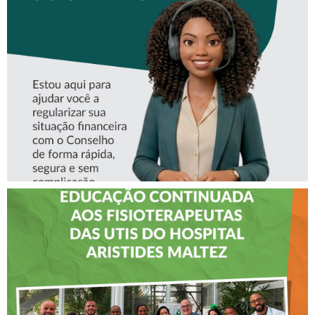
CONHEÇA A ‘ALINE’,
ASSISTENTE VIRTUAL DO
CREFITO-7
CREFITO-7 LEVA EDUCAÇÃO
CONTINUADA AOS
FISIOTERAPEUTAS DAS UTIs