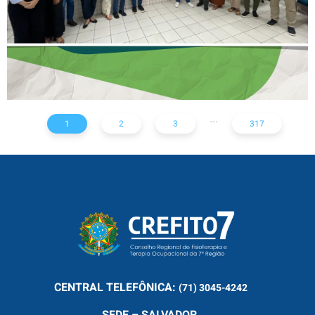
...
1
2
3
317
CENTRAL
TELEFÔNICA:
(71) 3045-4242
SEDE – SALVADOR