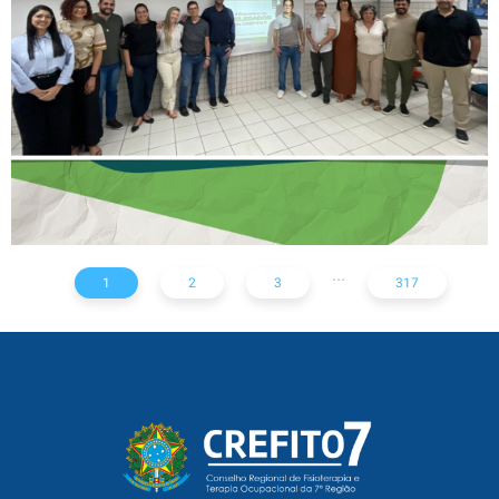
AÇÕES PARA TODO O
ESTADO
...
1
2
3
317