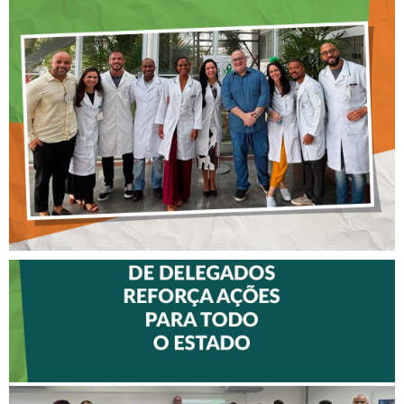
CREFITO-7 LEVA EDUCAÇÃO
CONTINUADA AOS
FISIOTERAPEUTAS DAS UTIs
DO HOSPITAL ARISTIDES
MALTEZ
II ENCONTRO DE
DELEGADOS REFORÇA