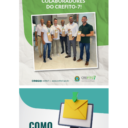
DIA DOS PAIS É
ANTECIPADO
PARA
COLABORADORES
DO CREFITO-7
COMO ATUALIZAR