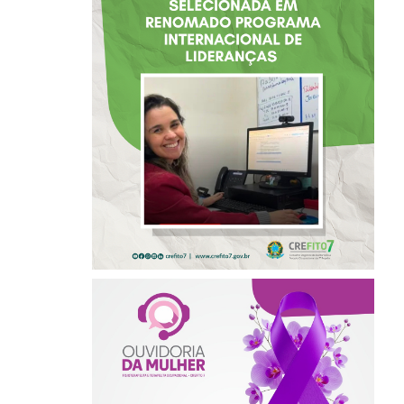
COM ATUAÇÃO NA
BAHIA É
SELECIONADA EM
RENOMADO
PROGRAMA
INTERNACIONAL
DE LIDERANÇAS
AGOSTO LILÁS –
ACOLHER,
PROTEGER E