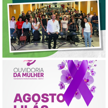
OFICINA SOBRE ÉTICA E
POSTURA PROFISSIONAL
NA FISIOTERAPIA
AGOSTO LILÁS – ACOLHER,
PROTEGER E COMBATER A
VIOLÊNCIA CONTRA A