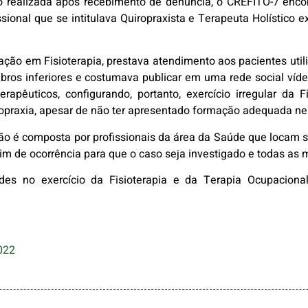
ão realizada após recebimento de denúncia, o CREFITO-7 enco
ssional que se intitulava Quiropraxista e Terapeuta Holístico 
ção em Fisioterapia, prestava atendimento aos pacientes util
ros inferiores e costumava publicar em uma rede social víde
erapêuticos, configurando, portanto, exercício irregular da F
ropraxia, apesar de não ter apresentado formação adequada ne
ação é composta por profissionais da área da Saúde que locam
letim de ocorrência para que o caso seja investigado e todas a
ades no exercício da Fisioterapia e da Terapia Ocupacion
022