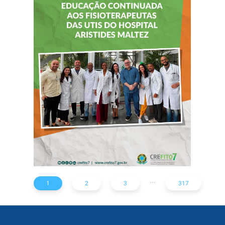
CREFITO-7 LEVA
EDUCAÇÃO
CONTINUADA AOS
FISIOTERAPEUTAS
DAS UTIs DO
HOSPITAL
ARISTIDES
MALTEZ
...
1
2
3
317