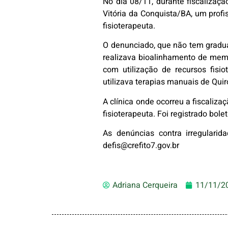
No dia 08/11, durante fiscalizaç
Vitória da Conquista/BA, um profi
fisioterapeuta.
O denunciado, que não tem gradua
realizava bioalinhamento de memb
com utilização de recursos fisiot
utilizava terapias manuais de Qui
A clínica onde ocorreu a fiscaliz
fisioterapeuta. Foi registrado bo
As denúncias contra irregularid
defis@crefito7.gov.br
Adriana Cerqueira
11/11/2