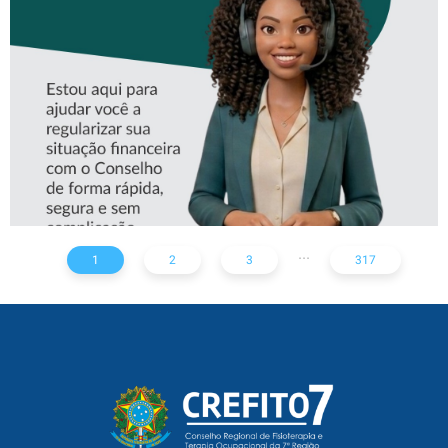
ASSISTENTE VIRTUAL DO
CREFITO-7
...
1
2
3
317