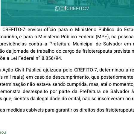
o CREFITO-7 enviou ofício para o Ministério Público do Es
 Tourinho, e para o Ministério Público Federal (MPF), na pesso
o providências contra a Prefeitura Municipal de Salvador e
ção da jornada de trabalho do cargo de fisioterapeuta prevista
e a Lei Federal nº 8.856/94.
 Ação Civil Pública ajuizada pelo CREFITO-7, determinou a re
ois mil reais) em caso de descumprimento, que posteriormente
 determinação não estava sendo cumprida, mas, até o momento,
emonstra desrespeito por parte da Prefeitura de Salvador à 
s que, cientes da ilegalidade do edital, não se inscreveram no 
s medidas cabíveis para garantir os direitos dos fisioterapeut
024