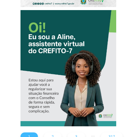
CONHEÇA A
‘ALINE’,
ASSISTENTE
VIRTUAL DO
CREFITO-7
...
1
2
3
317