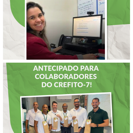
INTERNACIONAL DE
LIDERANÇAS
DIA DOS PAIS É
ANTECIPADO PARA
COLABORADORES DO
CREFITO-7