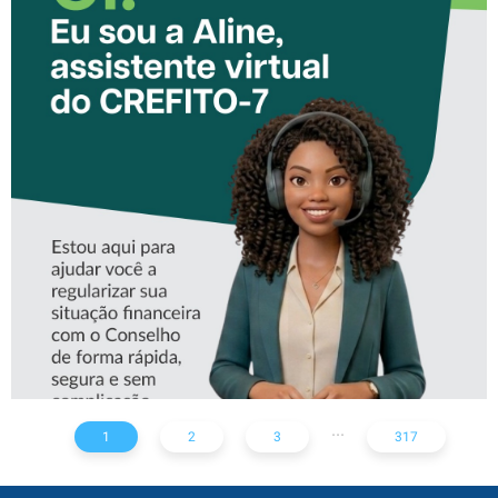
CONHEÇA A ‘ALINE’,
ASSISTENTE VIRTUAL DO
CREFITO-7
...
1
2
3
317