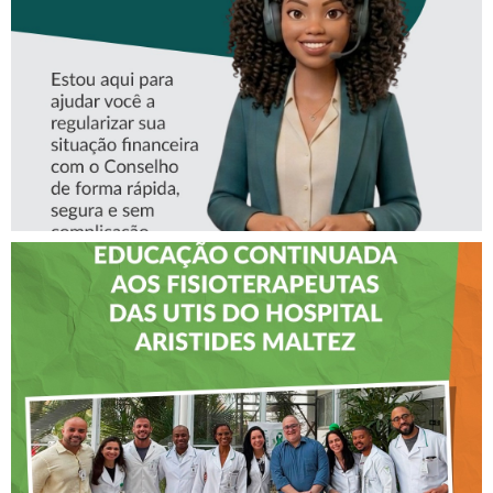
CREFITO-7
CREFITO-7 LEVA EDUCAÇÃO
CONTINUADA AOS
FISIOTERAPEUTAS DAS UTIs
DO HOSPITAL ARISTIDES
MALTEZ