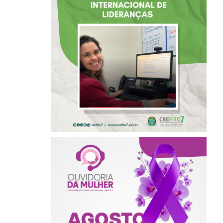
BAHIA É
SELECIONADA EM
RENOMADO
PROGRAMA
INTERNACIONAL
DE LIDERANÇAS
AGOSTO LILÁS –
ACOLHER,
PROTEGER E
COMBATER A