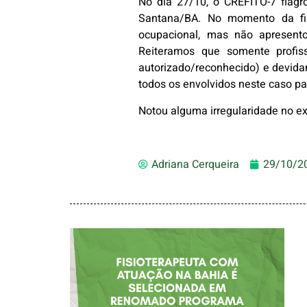
No dia 27/10, o CREFITO-7 flagr
Santana/BA. No momento da fisc
ocupacional, mas não apresento
Reiteramos que somente profis
autorizado/reconhecido) e devida
todos os envolvidos neste caso p
Notou alguma irregularidade no e
Adriana Cerqueira
29/10/2
FISIOTERAPEUTA
COM ATUAÇÃO NA