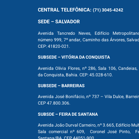
CENTRAL
TELEFÔNICA:
(71) 3045-4242
SEDE – SALVADOR
Avenida Tancredo Neves, Edifício Metropolitan
número 999, 7º andar, Caminho das Árvores, Salva
CEP: 41820-021.
SUBSEDE – VITÓRIA DA CONQUISTA
Avenida Olívia Flores, nº 286, Sala 106, Candeias, 
da Conquista, Bahia. CEP: 45.028-610.
SUBSEDE – BARREIRAS
Avenida José Bonifácio, nº 737 – Vila Dulce, Barrei
CEP 47.800.306.
SUBSDE – FEIRA DE SANTANA
Avenida João Durval Carneiro, nº 3.665, Edifício Mul
Sala comercial nº 609, Coronel José Pinto, Fe
Santana/BA. CEP 44051-900.