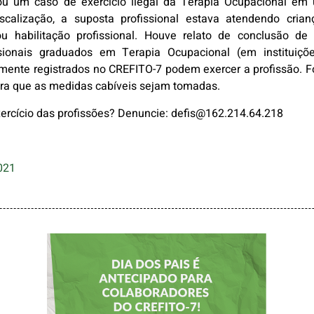
ou um caso de exercício ilegal da Terapia Ocupacional em 
alização, a suposta profissional estava atendendo crian
u habilitação profissional. Houve relato de conclusão d
sionais graduados em Terapia Ocupacional (em instituiç
mente registrados no CREFITO-7 podem exercer a profissão. Fo
ara que as medidas cabíveis sejam tomadas.
xercício das profissões? Denuncie: defis@162.214.64.218
021
DIA DOS PAIS É