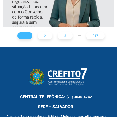
...
1
2
3
317
CENTRAL
TELEFÔNICA:
(71) 3045-4242
SEDE – SALVADOR
Avenida Tancredo Neves, Edifício Metropolitano Alfa, número